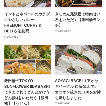
インドとネパールのカラダ
きしめん尾張屋で特肉せい
にやさしいカレー
ろをいただく【飯田橋ラン
FREMONT CURRY &
チ】
DELI を初訪問
2023-01-27
2023-01-27
飯田橋のTOKYO
AOYAGI BAGEL / アオヤ
SUNFLOWER IIDABASHI
ギベーグル 西荻窪店 で、
できまぐれうどんとかけう
オニオン抜きのLOXをお持
どん(温)をいただく【飯田
ち帰りしました
橋】【うどん】
2023-01-22