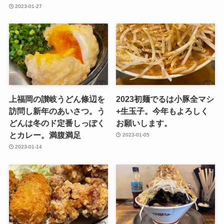
2023-01-27
上福岡の讃岐うどん條辺を
2023初麺でるは小豚全マシ
訪問し新年のあいさつ。う
+生玉子。今年もよろしく
どんは冬のド定番しっぽく
お願いします。
とカレー。満腹満足
2023-01-05
2023-01-14