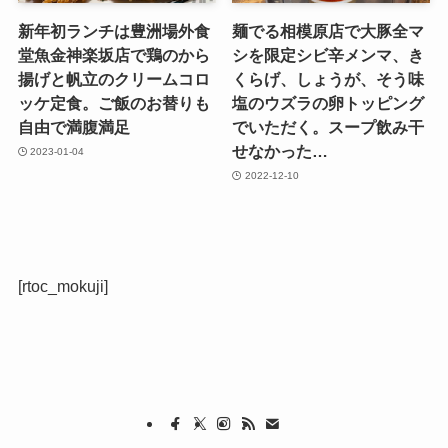
新年初ランチは豊洲場外食
麺でる相模原店で大豚全マ
堂魚金神楽坂店で鶏のから
シを限定シビ辛メンマ、き
揚げと帆立のクリームコロ
くらげ、しょうが、そう味
ッケ定食。ご飯のお替りも
塩のウズラの卵トッピング
自由で満腹満足
でいただく。スープ飲み干
せなかった…
2023-01-04
2022-12-10
[rtoc_mokuji]