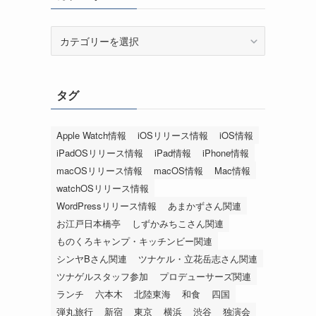
カ
テ
ゴ
リ
タグ
ー
Apple Watch情報
iOSリリース情報
iOS情報
iPadOSリリース情報
iPad情報
iPhone情報
macOSリリース情報
macOS情報
Mac情報
watchOSリリース情報
WordPressリリース情報
あまかずさん関連
お江戸日本橋亭
しずかみちこさん関連
ものくろキャンプ・キッチンビー関連
シンヤBさん関連
ツナケル・立花岳志さん関連
ツナゲルスタッフ参加
プロデューサーズ関連
ランチ
六本木
北陸東海
和食
四国
弾丸旅行
新宿
東京
横浜
渋谷
独演会