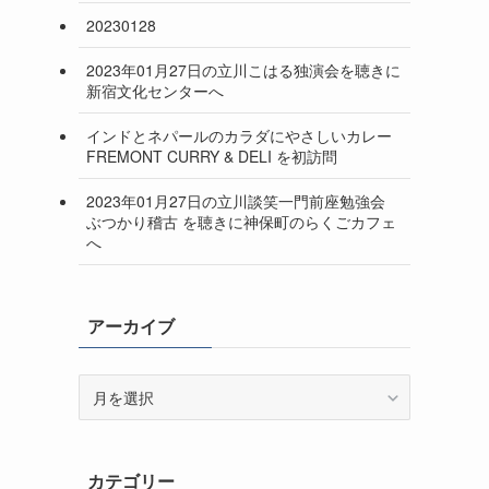
20230128
2023年01月27日の立川こはる独演会を聴きに
新宿文化センターへ
インドとネパールのカラダにやさしいカレー
FREMONT CURRY & DELI を初訪問
2023年01月27日の立川談笑一門前座勉強会
ぶつかり稽古 を聴きに神保町のらくごカフェ
へ
アーカイブ
ア
ー
カ
イ
カテゴリー
ブ