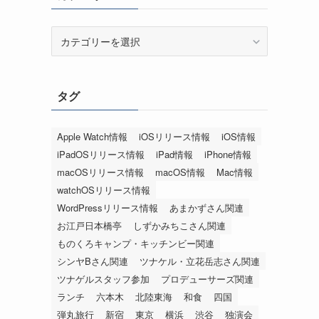
カ
テ
ゴ
リ
タグ
ー
Apple Watch情報
iOSリリース情報
iOS情報
iPadOSリリース情報
iPad情報
iPhone情報
macOSリリース情報
macOS情報
Mac情報
watchOSリリース情報
WordPressリリース情報
あまかずさん関連
お江戸日本橋亭
しずかみちこさん関連
ものくろキャンプ・キッチンビー関連
シンヤBさん関連
ツナケル・立花岳志さん関連
ツナゲルスタッフ参加
プロデューサーズ関連
ランチ
六本木
北陸東海
和食
四国
弾丸旅行
新宿
東京
横浜
渋谷
独演会