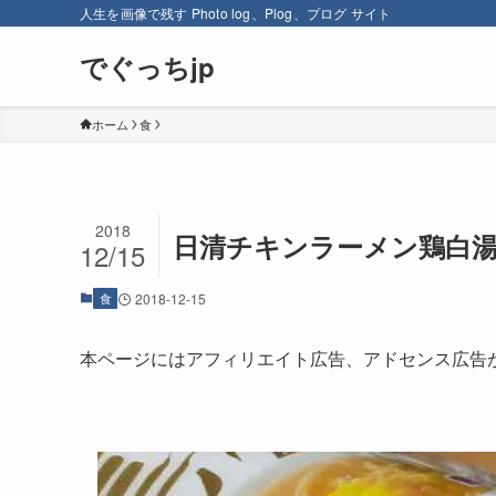
人生を画像で残す Photo log、Plog、プログ サイト
でぐっちjp
ホーム
食
2018
日清チキンラーメン鶏白湯18
12/15
食
2018-12-15
本ページにはアフィリエイト広告、アドセンス広告