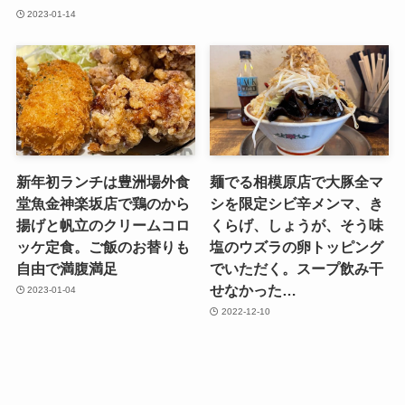
2023-01-14
新年初ランチは豊洲場外食
麺でる相模原店で大豚全マ
堂魚金神楽坂店で鶏のから
シを限定シビ辛メンマ、き
揚げと帆立のクリームコロ
くらげ、しょうが、そう味
ッケ定食。ご飯のお替りも
塩のウズラの卵トッピング
自由で満腹満足
でいただく。スープ飲み干
せなかった…
2023-01-04
2022-12-10