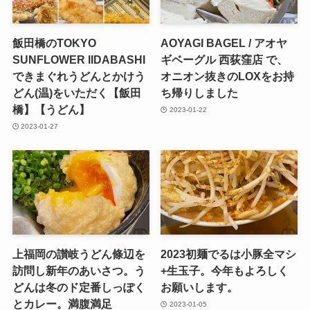
飯田橋のTOKYO
AOYAGI BAGEL / アオヤ
SUNFLOWER IIDABASHI
ギベーグル 西荻窪店 で、
できまぐれうどんとかけう
オニオン抜きのLOXをお持
どん(温)をいただく【飯田
ち帰りしました
橋】【うどん】
2023-01-22
2023-01-27
上福岡の讃岐うどん條辺を
2023初麺でるは小豚全マシ
訪問し新年のあいさつ。う
+生玉子。今年もよろしく
どんは冬のド定番しっぽく
お願いします。
とカレー。満腹満足
2023-01-05