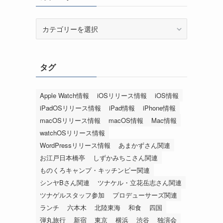
カ
テ
ゴ
リ
タグ
ー
Apple Watch情報
iOSリリース情報
iOS情報
iPadOSリリース情報
iPad情報
iPhone情報
macOSリリース情報
macOS情報
Mac情報
watchOSリリース情報
WordPressリリース情報
あまかずさん関連
お江戸日本橋亭
しずかみちこさん関連
ものくろキャンプ・キッチンビー関連
シンヤBさん関連
ツナケル・立花岳志さん関連
ツナゲルスタッフ参加
プロデューサーズ関連
ランチ
六本木
北陸東海
和食
四国
弾丸旅行
新宿
東京
横浜
渋谷
独演会