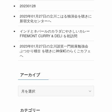
20230128
2023年01月27日の立川こはる独演会を聴きに
新宿文化センターへ
インドとネパールのカラダにやさしいカレー
FREMONT CURRY & DELI を初訪問
2023年01月27日の立川談笑一門前座勉強会
ぶつかり稽古 を聴きに神保町のらくごカフェ
へ
アーカイブ
ア
ー
カ
イ
カテゴリー
ブ