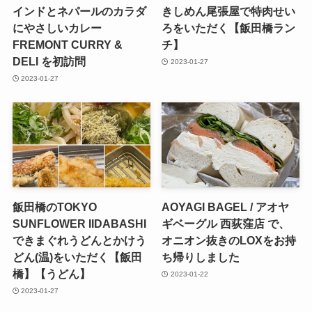
インドとネパールのカラダ
きしめん尾張屋で特肉せい
にやさしいカレー
ろをいただく【飯田橋ラン
FREMONT CURRY &
チ】
DELI を初訪問
2023-01-27
2023-01-27
飯田橋のTOKYO
AOYAGI BAGEL / アオヤ
SUNFLOWER IIDABASHI
ギベーグル 西荻窪店 で、
できまぐれうどんとかけう
オニオン抜きのLOXをお持
どん(温)をいただく【飯田
ち帰りしました
橋】【うどん】
2023-01-22
2023-01-27