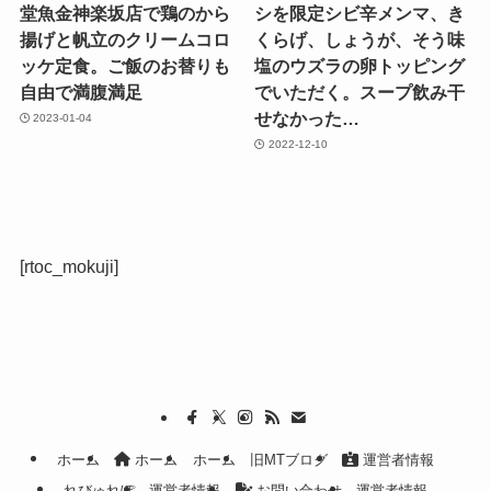
堂魚金神楽坂店で鶏のから
シを限定シビ辛メンマ、き
揚げと帆立のクリームコロ
くらげ、しょうが、そう味
ッケ定食。ご飯のお替りも
塩のウズラの卵トッピング
自由で満腹満足
でいただく。スープ飲み干
せなかった…
2023-01-04
2022-12-10
[rtoc_mokuji]
ホーム
ホーム
ホーム
旧MTブログ
運営者情報
れびゅれぽ
運営者情報
お問い合わせ
運営者情報