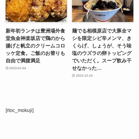
新年初ランチは豊洲場外食
麺でる相模原店で大豚全マ
堂魚金神楽坂店で鶏のから
シを限定シビ辛メンマ、き
揚げと帆立のクリームコロ
くらげ、しょうが、そう味
ッケ定食。ご飯のお替りも
塩のウズラの卵トッピング
自由で満腹満足
でいただく。スープ飲み干
せなかった…
2023-01-04
2022-12-10
[rtoc_mokuji]