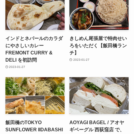
インドとネパールのカラダ
きしめん尾張屋で特肉せい
にやさしいカレー
ろをいただく【飯田橋ラン
FREMONT CURRY &
チ】
DELI を初訪問
2023-01-27
2023-01-27
飯田橋のTOKYO
AOYAGI BAGEL / アオヤ
SUNFLOWER IIDABASHI
ギベーグル 西荻窪店 で、