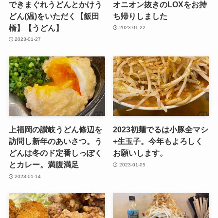
できまぐれうどんとかけう
オニオン抜きのLOXをお持
どん(温)をいただく【飯田
ち帰りしました
橋】【うどん】
2023-01-22
2023-01-27
上福岡の讃岐うどん條辺を
2023初麺でるは小豚全マシ
訪問し新年のあいさつ。う
+生玉子。今年もよろしく
どんは冬のド定番しっぽく
お願いします。
とカレー。満腹満足
2023-01-05
2023-01-14