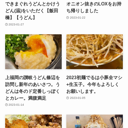
できまぐれうどんとかけう
オニオン抜きのLOXをお持
どん(温)をいただく【飯田
ち帰りしました
橋】【うどん】
2023-01-22
2023-01-27
上福岡の讃岐うどん條辺を
2023初麺でるは小豚全マシ
訪問し新年のあいさつ。う
+生玉子。今年もよろしく
どんは冬のド定番しっぽく
お願いします。
とカレー。満腹満足
2023-01-05
2023-01-14