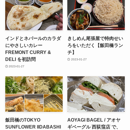
インドとネパールのカラダ
きしめん尾張屋で特肉せい
にやさしいカレー
ろをいただく【飯田橋ラン
FREMONT CURRY &
チ】
DELI を初訪問
2023-01-27
2023-01-27
飯田橋のTOKYO
AOYAGI BAGEL / アオヤ
SUNFLOWER IIDABASHI
ギベーグル 西荻窪店 で、