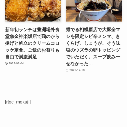
新年初ランチは豊洲場外食
麺でる相模原店で大豚全マ
堂魚金神楽坂店で鶏のから
シを限定シビ辛メンマ、き
揚げと帆立のクリームコロ
くらげ、しょうが、そう味
ッケ定食。ご飯のお替りも
塩のウズラの卵トッピング
自由で満腹満足
でいただく。スープ飲み干
せなかった…
2023-01-04
2022-12-10
[rtoc_mokuji]