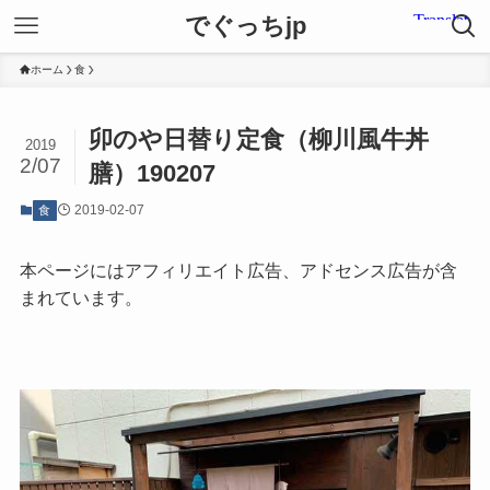
でぐっちjp
ホーム
食
卯のや日替り定食（柳川風牛丼
2019
2/07
膳）190207
2019-02-07
食
本ページにはアフィリエイト広告、アドセンス広告が含
まれています。