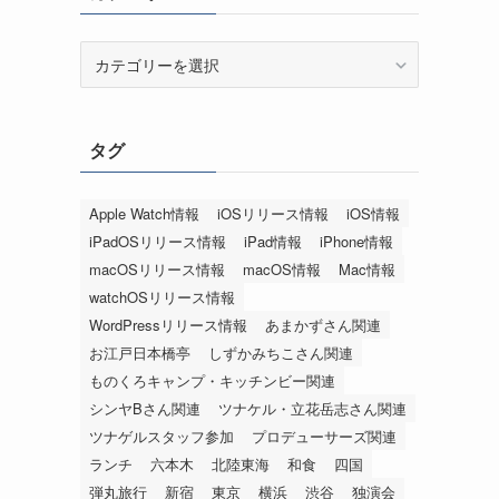
カ
テ
ゴ
リ
タグ
ー
Apple Watch情報
iOSリリース情報
iOS情報
iPadOSリリース情報
iPad情報
iPhone情報
macOSリリース情報
macOS情報
Mac情報
watchOSリリース情報
WordPressリリース情報
あまかずさん関連
お江戸日本橋亭
しずかみちこさん関連
ものくろキャンプ・キッチンビー関連
シンヤBさん関連
ツナケル・立花岳志さん関連
ツナゲルスタッフ参加
プロデューサーズ関連
ランチ
六本木
北陸東海
和食
四国
弾丸旅行
新宿
東京
横浜
渋谷
独演会