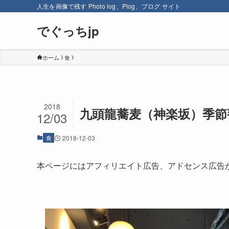
人生を画像で残す Photo log、Plog、プログ サイト
でぐっちjp
ホーム
食
2018
九頭龍蕎麦（神楽坂）季節蕎
12/03
食
2018-12-03
本ページにはアフィリエイト広告、アドセンス広告