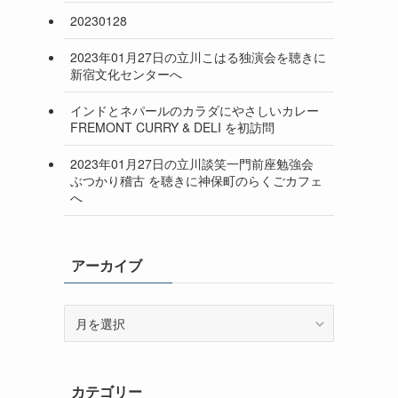
20230128
2023年01月27日の立川こはる独演会を聴きに
新宿文化センターへ
インドとネパールのカラダにやさしいカレー
FREMONT CURRY & DELI を初訪問
2023年01月27日の立川談笑一門前座勉強会
ぶつかり稽古 を聴きに神保町のらくごカフェ
へ
アーカイブ
ア
ー
カ
イ
カテゴリー
ブ