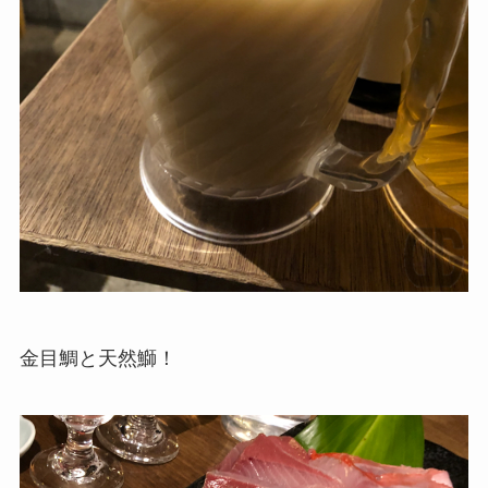
金目鯛と天然鰤！