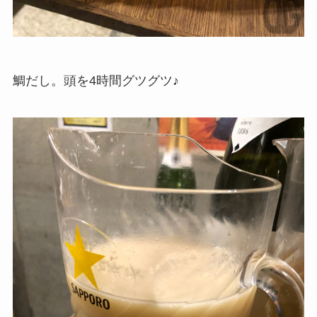
鯛だし。頭を4時間グツグツ♪