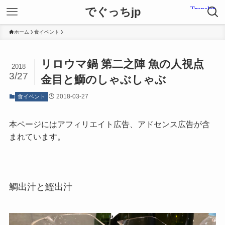
でぐっちjp
ホーム
食イベント
リロウマ鍋 第二之陣 魚の人視点
2018
3/27
金目と鰤のしゃぶしゃぶ
2018-03-27
食イベント
本ページにはアフィリエイト広告、アドセンス広告が含
まれています。
鯛出汁と鰹出汁