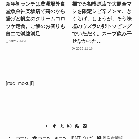
新年初ランチは豊洲場外食
麺でる相模原店で大豚全マ
堂魚金神楽坂店で鶏のから
シを限定シビ辛メンマ、き
揚げと帆立のクリームコロ
くらげ、しょうが、そう味
ッケ定食。ご飯のお替りも
塩のウズラの卵トッピング
自由で満腹満足
でいただく。スープ飲み干
せなかった…
2023-01-04
2022-12-10
[rtoc_mokuji]
ホーム
ホーム
ホーム
旧MTブログ
運営者情報