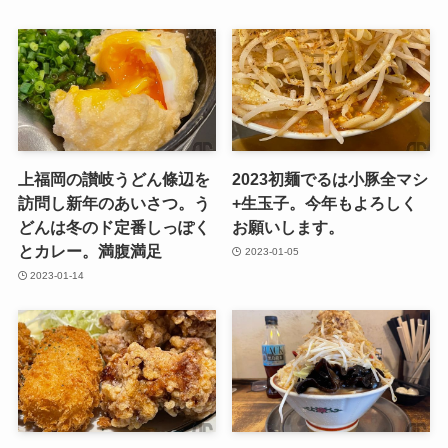
上福岡の讃岐うどん條辺を
2023初麺でるは小豚全マシ
訪問し新年のあいさつ。う
+生玉子。今年もよろしく
どんは冬のド定番しっぽく
お願いします。
とカレー。満腹満足
2023-01-05
2023-01-14