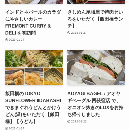
インドとネパールのカラダ
きしめん尾張屋で特肉せい
にやさしいカレー
ろをいただく【飯田橋ラン
FREMONT CURRY &
チ】
DELI を初訪問
2023-01-27
2023-01-27
飯田橋のTOKYO
AOYAGI BAGEL / アオヤ
SUNFLOWER IIDABASHI
ギベーグル 西荻窪店 で、
できまぐれうどんとかけう
オニオン抜きのLOXをお持
どん(温)をいただく【飯田
ち帰りしました
橋】【うどん】
2023-01-22
2023-01-27