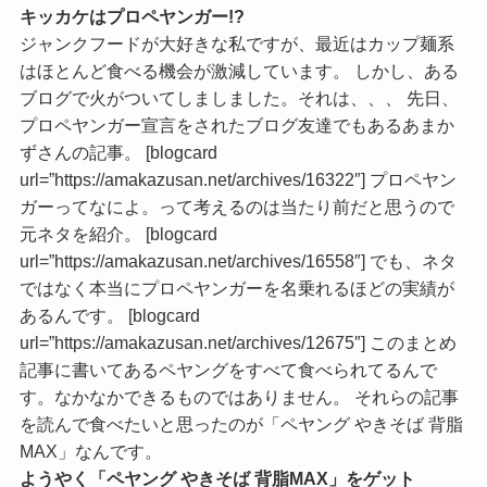
キッカケは
プロペヤンガー!?
ジャンクフードが大好きな私ですが、最近はカップ麺系
はほとんど食べる機会が激減しています。 しかし、ある
ブログで火がついてしましました。それは、、、 先日、
プロペヤンガー宣言をされたブログ友達でもあるあまか
ずさんの記事。 [blogcard
url=”https://amakazusan.net/archives/16322″] プロペヤン
ガーってなによ。って考えるのは当たり前だと思うので
元ネタを紹介。 [blogcard
url=”https://amakazusan.net/archives/16558″] でも、ネタ
ではなく本当にプロペヤンガーを名乗れるほどの実績が
あるんです。 [blogcard
url=”https://amakazusan.net/archives/12675″] このまとめ
記事に書いてあるペヤングをすべて食べられてるんで
す。なかなかできるものではありません。 それらの記事
を読んで食べたいと思ったのが「ペヤング やきそば 背脂
MAX」なんです。
ようやく「ペヤング やきそば 背脂MAX」をゲット