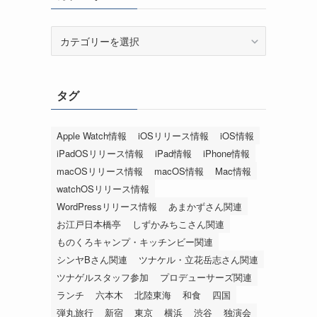
カ
テ
ゴ
リ
タグ
ー
Apple Watch情報
iOSリリース情報
iOS情報
iPadOSリリース情報
iPad情報
iPhone情報
macOSリリース情報
macOS情報
Mac情報
watchOSリリース情報
WordPressリリース情報
あまかずさん関連
お江戸日本橋亭
しずかみちこさん関連
ものくろキャンプ・キッチンビー関連
シンヤBさん関連
ツナケル・立花岳志さん関連
ツナゲルスタッフ参加
プロデューサーズ関連
ランチ
六本木
北陸東海
和食
四国
弾丸旅行
新宿
東京
横浜
渋谷
独演会