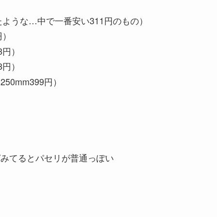
たような…中で一番安い311円のもの）
円）
8円）
8円）
50mm399円）
ピみてるとパセリが普通っぽい