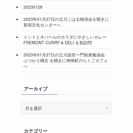
20230128
2023年01月27日の立川こはる独演会を聴きに
新宿文化センターへ
インドとネパールのカラダにやさしいカレー
FREMONT CURRY & DELI を初訪問
2023年01月27日の立川談笑一門前座勉強会
ぶつかり稽古 を聴きに神保町のらくごカフェ
へ
アーカイブ
ア
ー
カ
イ
カテゴリー
ブ