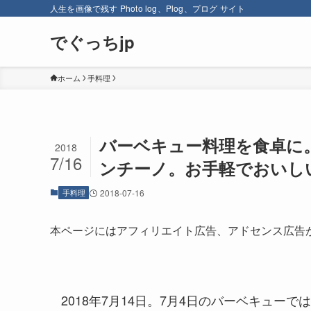
人生を画像で残す Photo log、Plog、プログ サイト
でぐっちjp
ホーム
手料理
バーベキュー料理を食卓に
2018
7/16
ンチーノ。お手軽でおいし
手料理
2018-07-16
本ページにはアフィリエイト広告、アドセンス広告
2018年7月14日。7月4日のバーベキュ