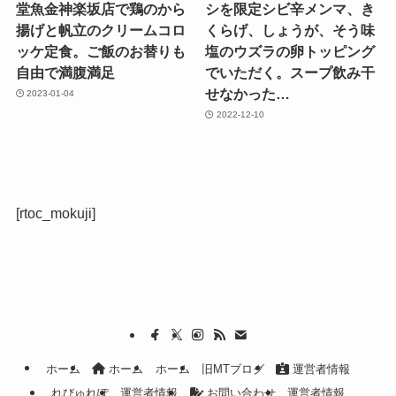
堂魚金神楽坂店で鶏のから
シを限定シビ辛メンマ、き
揚げと帆立のクリームコロ
くらげ、しょうが、そう味
ッケ定食。ご飯のお替りも
塩のウズラの卵トッピング
自由で満腹満足
でいただく。スープ飲み干
せなかった…
2023-01-04
2022-12-10
[rtoc_mokuji]
ホーム
ホーム
ホーム
旧MTブログ
運営者情報
れびゅれぽ
運営者情報
お問い合わせ
運営者情報