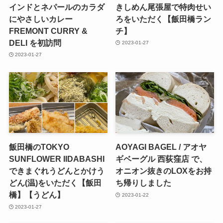
インドとネパールのカラダ
きしめん尾張屋で特肉せい
にやさしいカレー
ろをいただく【飯田橋ラン
FREMONT CURRY &
チ】
DELI を初訪問
2023-01-27
2023-01-27
飯田橋のTOKYO
AOYAGI BAGEL / アオヤ
SUNFLOWER IIDABASHI
ギベーグル 西荻窪店 で、
できまぐれうどんとかけう
オニオン抜きのLOXをお持
どん(温)をいただく【飯田
ち帰りしました
橋】【うどん】
2023-01-22
2023-01-27