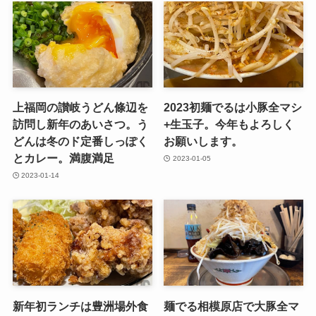
上福岡の讃岐うどん條辺を
2023初麺でるは小豚全マシ
訪問し新年のあいさつ。う
+生玉子。今年もよろしく
どんは冬のド定番しっぽく
お願いします。
とカレー。満腹満足
2023-01-05
2023-01-14
新年初ランチは豊洲場外食
麺でる相模原店で大豚全マ