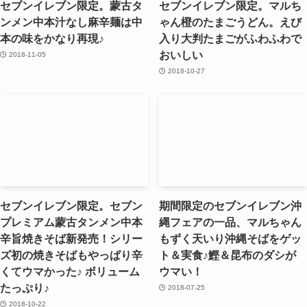
セブンイレブン限定。蒙古タ
セブンイレブン限定。マルち
ンメン中本汁なし麻辛麺は中
ゃん橙のたまごうどん。えび
本の味をかなり再現♪
入り大判たまごがふわふわで
おいしい
2018-11-05
2018-10-27
セブンイレブン限定。セブン
期間限定のセブンイレブン沖
プレミアム蒙古タンメン中本
縄フェアの一品、マルちゃん
辛旨焼きそば新発売！シリー
もずく天いり沖縄そばをゲッ
ズ初の焼きそばもやっぱり辛
ト＆実食♪鰹＆昆布のダシが
くてウマかった♪ ボリューム
ウマい！
たっぷり♪
2018-07-25
2018-10-22