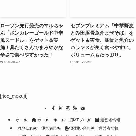
ローソン先行発売のマルちゃ
セブンプレミアム「中華蕎麦
ん「ボンカレーゴールド中辛
とみ田豚骨魚介まぜそば」を
風ヌードル」をゲット＆実
ゲット＆実食。豚骨と魚介の
施！具だくさんでまろやかな
バランスが良く食べやすい。
辛さで食べやすかった！
ボリュームもたっぷり。
2018-06-27
2018-06-23
[rtoc_mokuji]
ホーム
ホーム
ホーム
旧MTブログ
運営者情報
れびゅれぽ
運営者情報
お問い合わせ
運営者情報