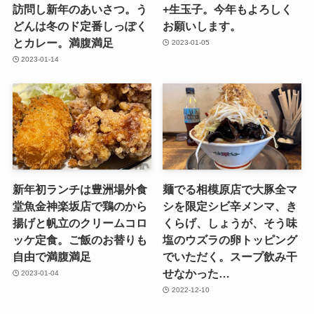
訪問し新年のあいさつ。う
+生玉子。今年もよろしく
どんは冬のド定番しっぽく
お願いします。
とカレー。満腹満足
2023-01-05
2023-01-14
新年初ランチは豊洲場外食
麺でる相模原店で大豚全マ
堂魚金神楽坂店で鶏のから
シを限定シビ辛メンマ、き
揚げと帆立のクリームコロ
くらげ、しょうが、そう味
ッケ定食。ご飯のお替りも
塩のウズラの卵トッピング
自由で満腹満足
でいただく。スープ飲み干
せなかった…
2023-01-04
2022-12-10