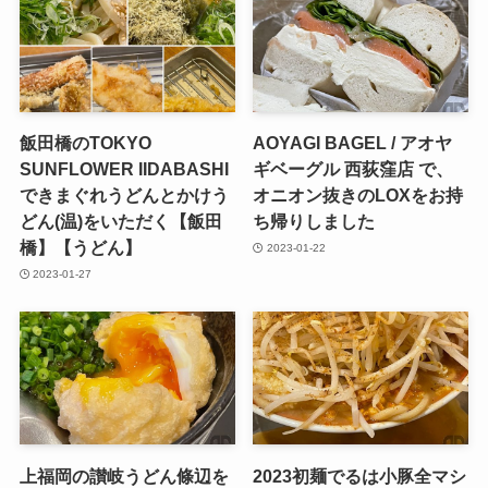
飯田橋のTOKYO
AOYAGI BAGEL / アオヤ
SUNFLOWER IIDABASHI
ギベーグル 西荻窪店 で、
できまぐれうどんとかけう
オニオン抜きのLOXをお持
どん(温)をいただく【飯田
ち帰りしました
橋】【うどん】
2023-01-22
2023-01-27
上福岡の讃岐うどん條辺を
2023初麺でるは小豚全マシ