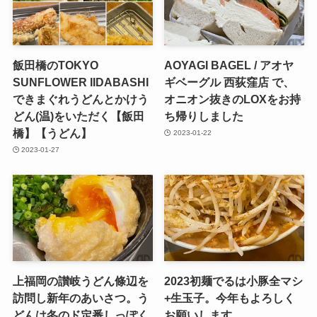
飯田橋のTOKYO
AOYAGI BAGEL / アオヤ
SUNFLOWER IIDABASHI
ギベーグル 西荻窪店 で、
できまぐれうどんとかけう
オニオン抜きのLOXをお持
どん(温)をいただく【飯田
ち帰りしました
橋】【うどん】
2023-01-22
2023-01-27
上福岡の讃岐うどん條辺を
2023初麺でるは小豚全マシ
訪問し新年のあいさつ。う
+生玉子。今年もよろしく
どんは冬のド定番しっぽく
お願いします。