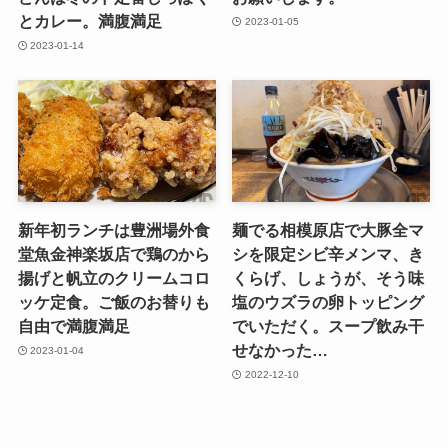
とカレー。満腹満足
2023-01-05
2023-01-14
新年初ランチは豊洲場外食
麺でる相模原店で大豚全マ
堂魚金神楽坂店で鶏のから
シを限定シビ辛メンマ、き
揚げと帆立のクリームコロ
くらげ、しょうが、そう味
ッケ定食。ご飯のお替りも
塩のウズラの卵トッピング
自由で満腹満足
でいただく。スープ飲み干
せなかった…
2023-01-04
2022-12-10