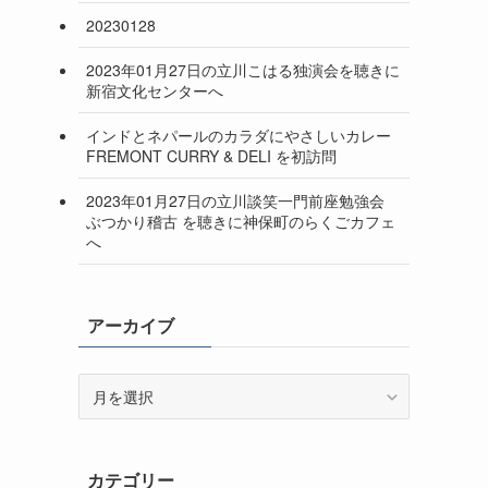
20230128
2023年01月27日の立川こはる独演会を聴きに
新宿文化センターへ
インドとネパールのカラダにやさしいカレー
FREMONT CURRY & DELI を初訪問
2023年01月27日の立川談笑一門前座勉強会
ぶつかり稽古 を聴きに神保町のらくごカフェ
へ
アーカイブ
ア
ー
カ
イ
カテゴリー
ブ