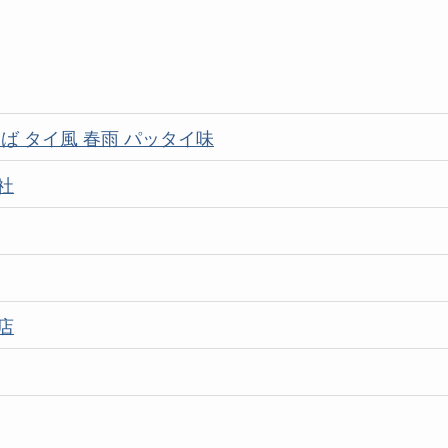
ば タイ風 春雨 パッタイ味
社
店