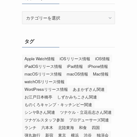
カ
テ
ゴ
リ
タグ
ー
Apple Watch情報
iOSリリース情報
iOS情報
iPadOSリリース情報
iPad情報
iPhone情報
macOSリリース情報
macOS情報
Mac情報
watchOSリリース情報
WordPressリリース情報
あまかずさん関連
お江戸日本橋亭
しずかみちこさん関連
ものくろキャンプ・キッチンビー関連
シンヤBさん関連
ツナケル・立花岳志さん関連
ツナゲルスタッフ参加
プロデューサーズ関連
ランチ
六本木
北陸東海
和食
四国
弾丸旅行
新宿
東京
横浜
渋谷
独演会