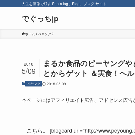
人生を画像で残す Photo log、Plog、プログ サイト
でぐっちjp
ホーム
ペヤング
まるか食品のピーヤングや
2018
5/09
とからゲット ＆実食！ヘ
ペヤング
2018-05-09
本ページにはアフィリエイト広告、アドセンス広告
こちら。 [blogcard url=”http://www.peyoung.co