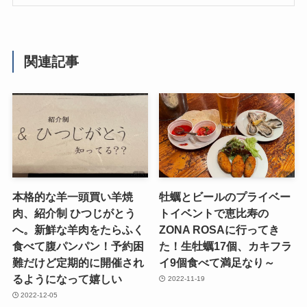
関連記事
本格的な羊一頭買い羊焼
牡蠣とビールのプライベー
肉、紹介制 ひつじがとう
トイベントで恵比寿の
へ。新鮮な羊肉をたらふく
ZONA ROSAに行ってき
食べて腹パンパン！予約困
た！生牡蠣17個、カキフラ
難だけど定期的に開催され
イ9個食べて満足なり～
るようになって嬉しい
2022-11-19
2022-12-05