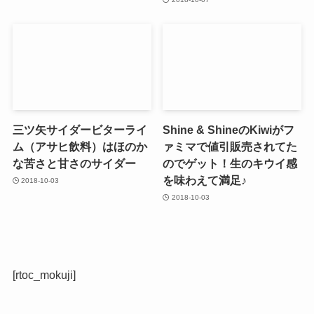
三ツ矢サイダービターライ
Shine & ShineのKiwiがフ
ム（アサヒ飲料）はほのか
ァミマで値引販売されてた
な苦さと甘さのサイダー
のでゲット！生のキウイ感
を味わえて満足♪
2018-10-03
2018-10-03
[rtoc_mokuji]