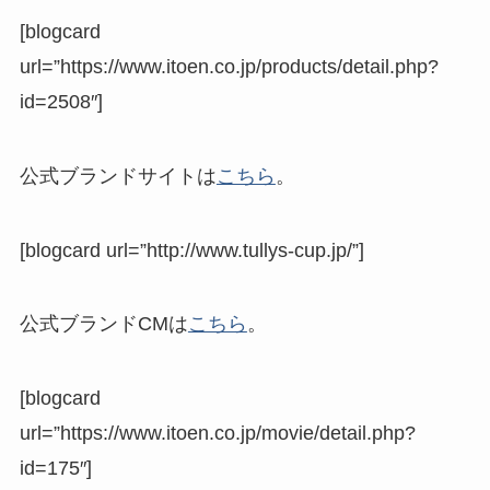
[blogcard
url=”https://www.itoen.co.jp/products/detail.php?
id=2508″]
公式ブランドサイトは
こちら
。
[blogcard url=”http://www.tullys-cup.jp/”]
公式ブランドCMは
こちら
。
[blogcard
url=”https://www.itoen.co.jp/movie/detail.php?
id=175″]