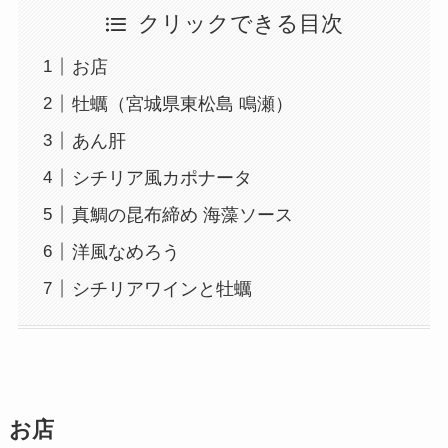
クリックできる目次
お店
牡蠣（宮城県東松島 鳴瀬）
あん肝
シチリア風カポナータ
真鯛の昆布締め 海藻ソース
洋風なめろう
シチリアワインと牡蠣
お店