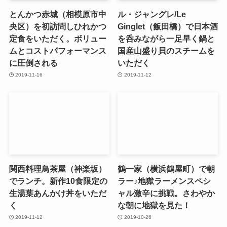
とんかつ赤城（相模原市中
ル・ジャングレ/Le
央区）を初訪問しひれかつ
Ginglet（飯田橋）で日本酒
定食をいただく。ボリュー
を呑みながら一足早く鍋と
ムとコストパフォーマンス
国産山盛り貝のスチームを
に圧倒される
いただく
2019-11-16
2019-11-12
関西料理鳥茶屋（神楽坂）
鶴一家（横浜鶴屋町）で朝
でランチ。新作10食限定の
ラー♪地獄ラーメンスペシ
生湯葉あんかけ丼をいただ
ャル激辛に挑戦。さわやか
く
な朝に地獄を見た！
2019-11-12
2019-10-26