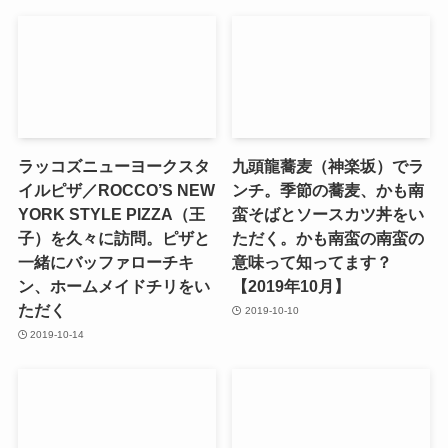
ラッコズニューヨークスタ
九頭龍蕎麦（神楽坂）でラ
イルピザ／ROCCO’S NEW
ンチ。季節の蕎麦、かも南
YORK STYLE PIZZA（王
蛮そばとソースカツ丼をい
子）を久々に訪問。ピザと
ただく。かも南蛮の南蛮の
一緒にバッファローチキ
意味って知ってます？
ン、ホームメイドチリをい
【2019年10月】
ただく
2019-10-10
2019-10-14