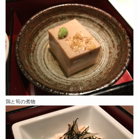
鶏と筍の煮物