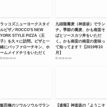
ラッコズニューヨークスタイ
九頭龍蕎麦（神楽坂）でラン
ルピザ／ROCCO’S NEW
チ。季節の蕎麦、かも南蛮そ
YORK STYLE PIZZA（王
ばとソースカツ丼をいただ
子）を久々に訪問。ピザと一
く。かも南蛮の南蛮の意味っ
緒にバッファローチキン、ホ
て知ってます？【2019年10
ームメイドチリをいただく
月】
2019-10-14
2019-10-10
飯田橋のソウルソウルでラン
【速報】神楽坂の「ようこそ