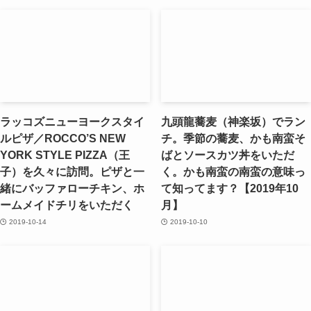
ラッコズニューヨークスタイ
九頭龍蕎麦（神楽坂）でラン
ルピザ／ROCCO’S NEW
チ。季節の蕎麦、かも南蛮そ
YORK STYLE PIZZA（王
ばとソースカツ丼をいただ
子）を久々に訪問。ピザと一
く。かも南蛮の南蛮の意味っ
緒にバッファローチキン、ホ
て知ってます？【2019年10
ームメイドチリをいただく
月】
2019-10-14
2019-10-10