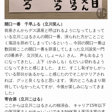
開口一番 千早ふる（立川笑ん）
前座さんからデス講座と呼ばれるようになってしまって
いる立川こはるさんの開口一番。演られた方がことごと
く落語を辞めてしまっているという… 今回の開口一番は
数回前ここの開口一番を辞退してしまった立川談笑一門
の3番弟子、立川笑ん（しょーん）さん。 声も出るよう
になってきたし、上下（かみしも）もだいぶ切れるよう
になってきたと感じました。 まだ、すこし恥ずかしがっ
ている部分があるかな…と感じたのでそこがクリアされ
れば、グッと良くなると思います。 実のところあまり期
待していなかったんてすが、今後が楽しみになってきま
した♪
寄合酒（立川こはる）
ここからは立川こはるさんの独演会。 キャリア15年以下
の落語家さんがチャレンジできるNHK新人落語大賞の本