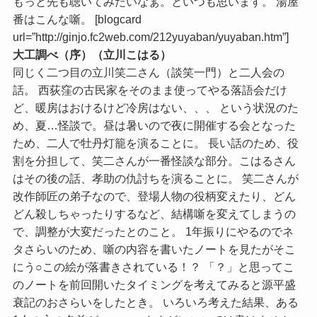
もっと先も聴いてみたいなぁ。といつも思います。 湯屋
番はこんな噺。 [blogcard
url=”http://ginjo.fc2web.com/212yuyaban/yuyaban.htm”]
大工調べ（序）（立川こはる）
同じく二つ目の立川笑二さん（談笑一門）と二人会の
話。 西荻窪の古民家をそのまま使ってやる落語会だけ
ど、暖房はおけるけど冷房はない、、、 という状況のた
め、夏…怪談で。昼は暑いので夜に開催する会となった
ため、二人で牡丹灯籠を演ることに。 長い話のため、役
割を分担して、笑二さんが一番怪談な部分。こはるさん
はその後の話、孝助の仇討ちを演ることに。 笑二さんが
改作師匠の弟子なので、登場人物の役柄変えたり、どん
どん殺しちゃったりするなど、結構噺を変えてしまうの
で、調整が大変だったとのこと。 1年振りにやるのでネ
タさらいのため、噺の内容を書いたノートを見たがそこ
にう○この絵が落書きされている！？ 「？」と思ってこ
のノートを前回開いたタイミングを考えてみると源平盛
衰記のおさらいをしたとき。 いろいろ考えた結果、ある