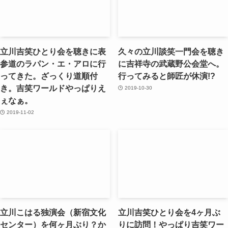
立川吉笑ひとり会を聴きに表
久々の立川談笑一門会を聴き
参道のラパン・エ・アロに行
に吉祥寺の武蔵野公会堂へ。
ってきた。ざっくり道順付
行ってみると師匠が休演!?
き。吉笑ワールドやっぱりえ
2019-10-30
ぇなぁ。
2019-11-02
立川こはる独演会（新宿文化
立川吉笑ひとり会を4ヶ月ぶ
センター）を何ヶ月ぶり？か
りに訪問！やっぱり吉笑ワー