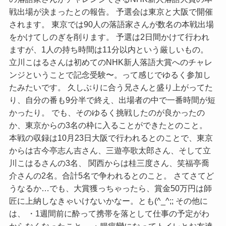
戦出場が決まったとの報告。 予選会は東京と大阪で開催
されます。 東京では90人の落語家さんが数名の本戦出場
をかけてしのぎを削ります。 予選は2日間かけて行われ
ますが、1人の持ち時間は11分以内という厳しいもの。
立川こはるさんは初めてのNHK新人落語大賞へのチャレ
ンジということで記念受験〜。って感じでゆるく参加し
たみたいです。 久しぶりに合う兄さんと盛り上がってた
り、自分の番も9分半で終え、出場者の中で一番時間が短
かったり。 でも、そのゆるく挑戦したのが良かったの
か、東京からの3名の枠に入ることができたとのこと。
本戦の収録は10月23日大阪で行われるとのことで、東京
からは古今亭志ん吉さん、三遊亭歌太郎さん、そして立
川こはるさんの3名、 関西からは桂三度さん、笑福亭喬
介さんの2名。合計5名で争われるとのこと。 さてさてど
うなるか…でも、大賞獲っちゃったら、賞金50万円は師
匠に上納しなきゃいけないかなー。とも(^_^;; その他に
は、 ・1週間前に酔って携帯を落として仕事の予定がわ