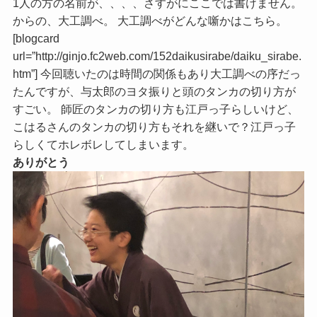
1人の方の名前が、、、、さすがにここでは書けません。
からの、大工調べ。 大工調べがどんな噺かはこちら。
[blogcard
url=”http://ginjo.fc2web.com/152daikusirabe/daiku_sirabe.
htm”] 今回聴いたのは時間の関係もあり大工調べの序だっ
たんですが、与太郎のヨタ振りと頭のタンカの切り方が
すごい。 師匠のタンカの切り方も江戸っ子らしいけど、
こはるさんのタンカの切り方もそれを継いで？江戸っ子
らしくてホレボレしてしまいます。
ありがとう