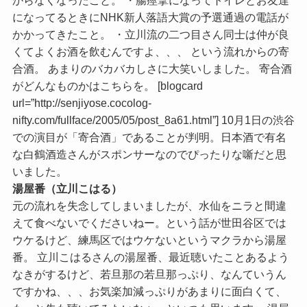
からなくなったこと。 ・腸痙攣になってトイレとお友達
になってるときにNHK新人落語大賞の予選通過の電話が
かかってきたこと。 ・立川流の二つ目さん同士は仲が良
くてよくお酒を飲むんですよ、、、 という流れからの寄
合酒。 あまりのバカバカしさに大笑いしました。 寄合酒
がどんなものかはこちらを。 [blogcard
url=”http://senjiyose.cocolog-
nifty.com/fullface/2005/05/post_8a61.html”] 10月1日の渋谷
での演目が「寄合酒」であることが判明。日本酒で有名
な白鶴酒造さんがスポンサーなのでぴったりな噺だと思
いました。
湯屋番（立川こはる）
元の流れを失念してしまいましたが、水仙をニラと間違
えて食べないでくださいねー。という話が世田谷区では
ウケるけど、練馬区ではウケないというマクラから湯屋
番。 立川こはるさんの湯屋番、最近聴いたことあるよう
なきがするけど、若旦那の若旦那っぷり、なんていうん
ですかね、、、お気楽加減っぷりがあまりに面白くて、