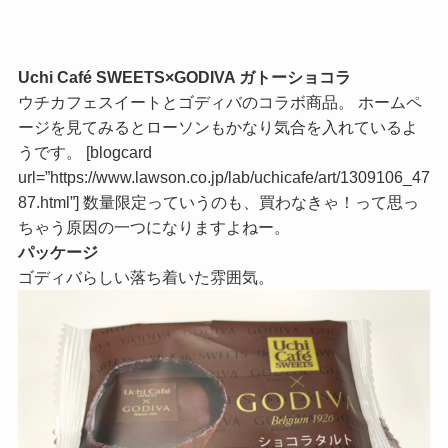
Uchi Café SWEETS×GODIVA ガトーショコラ
ウチカフェスイートとゴディバのコラボ商品。 ホームペ
ージを見てみるとローソンもかなり気合を入れているよ
うです。 [blogcard
url=”https://www.lawson.co.jp/lab/uchicafe/art/1309106_47
87.html”] 数量限定っていうのも、買わなきゃ！って思っ
ちゃう原因の一つになりますよねー。
パッケージ
ゴディバらしい落ち着いた雰囲気。