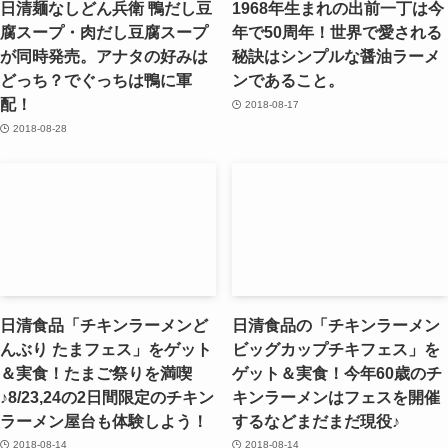
日清麺なしどん兵衛 鴨だし豆
1968年生まれの出前一丁は今
腐スープ・肉だし豆腐スープ
年で50周年！世界で愛される
が同時発売。アナタの好みは
秘訣はシンプルな醤油ラーメ
どっち？でぐっちは鴨に軍
ンであること。
配！
2018-08-17
2018-08-28
日清食品「チキンラーメンど
日清食品の「チキンラーメン
んぶり たまフェス」をゲット
ビッグカップチキフェス」を
＆実食！たまご祭りを満喫
ゲット＆実食！今年60歳のチ
♪8/23,24の2日間限定のチキン
キンラーメンはフェスを開催
ラーメン屋台も体験しよう！
するなどまだまだ現役♪
2018-08-14
2018-08-14