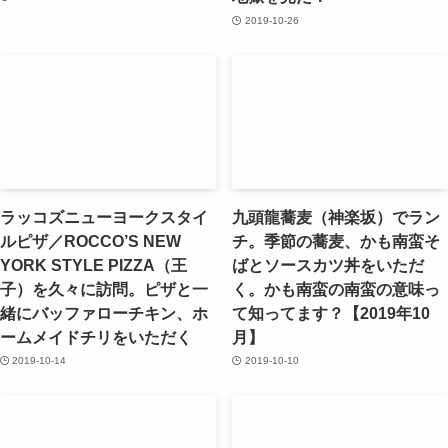
2019-10-26
ラッコズニューヨークスタイ
九頭龍蕎麦（神楽坂）でラン
ルピザ／ROCCO’S NEW
チ。季節の蕎麦、かも南蛮そ
YORK STYLE PIZZA（王
ばとソースカツ丼をいただ
子）を久々に訪問。ピザと一
く。かも南蛮の南蛮の意味っ
緒にバッファローチキン、ホ
て知ってます？【2019年10
ームメイドチリをいただく
月】
2019-10-14
2019-10-10