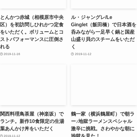
とんかつ赤城（相模原市中央
ル・ジャングレ/Le
区）を初訪問しひれかつ定食
Ginglet（飯田橋）で日本酒を
をいただく。ボリュームとコ
呑みながら一足早く鍋と国産
ストパフォーマンスに圧倒さ
山盛り貝のスチームをいただ
れる
く
2019-11-16
2019-11-12
関西料理鳥茶屋（神楽坂）で
鶴一家（横浜鶴屋町）で朝ラ
ランチ。新作10食限定の生湯
ー♪地獄ラーメンスペシャル
葉あんかけ丼をいただく
激辛に挑戦。さわやかな朝に
地獄を見た！
2019-11-12