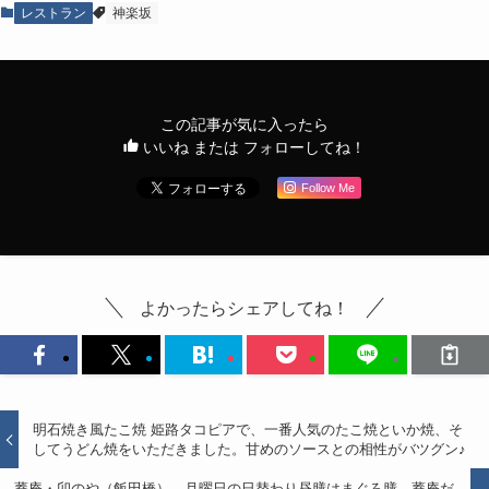
レストラン
神楽坂
この記事が気に入ったら
いいね または フォローしてね！
Follow Me
よかったらシェアしてね！
明石焼き風たこ焼 姫路タコピアで、一番人気のたこ焼といか焼、そ
してうどん焼をいただきました。甘めのソースとの相性がバツグン♪
蕎庵・卯のや（飯田橋）。月曜日の日替わり昼膳はまぐろ膳。蕎庵だ