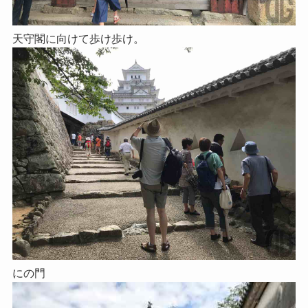
天守閣に向けて歩け歩け。
にの門