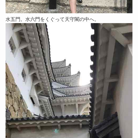
水五門。水六門をくぐって天守閣の中へ。