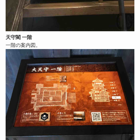
天守閣 一階
一階の案内図。