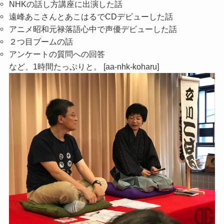
NHKの話し方講座に出演した話
遠峰あこさんとあこはるでCDデビューした話
アニメ昭和元禄落語心中で声優デビューした話
２つ目ブームの話
アンケートの質問への回答
など、1時間たっぷりと。 [aa-nhk-koharu]