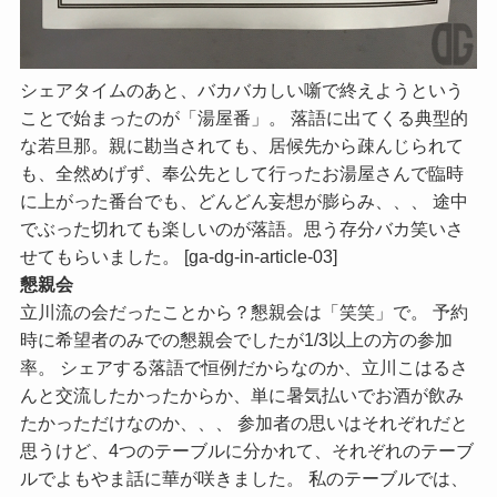
シェアタイムのあと、バカバカしい噺で終えようという
ことで始まったのが「湯屋番」。 落語に出てくる典型的
な若旦那。親に勘当されても、居候先から疎んじられて
も、全然めげず、奉公先として行ったお湯屋さんで臨時
に上がった番台でも、どんどん妄想が膨らみ、、、 途中
でぶった切れても楽しいのが落語。思う存分バカ笑いさ
せてもらいました。 [ga-dg-in-article-03]
懇親会
立川流の会だったことから？懇親会は「笑笑」で。 予約
時に希望者のみでの懇親会でしたが1/3以上の方の参加
率。 シェアする落語で恒例だからなのか、立川こはるさ
んと交流したかったからか、単に暑気払いでお酒が飲み
たかっただけなのか、、、 参加者の思いはそれぞれだと
思うけど、4つのテーブルに分かれて、それぞれのテーブ
ルでよもやま話に華が咲きました。 私のテーブルでは、