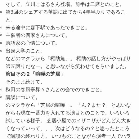
そして、立川こはるさん登場。前半は二席とのこと。
第3回のシェアする落語に出てから4年半ぶりであるこ
と。
来る途中に森下駅であったできごと。
主催者の四家さんについて。
落語家の心情について。
出身大学のこと。
などのマクラから「権助魚」。 権助の話し方がやっぱり
師匠譲りだなー。と思いながら笑わせてもらいました。
演目その２「喧嘩の芝居」
そのまま続けて、
秋田の春風亭昇々さんとの会でのできごと。
講談について。
のマクラから「芝居の喧嘩」。 「ん？また？」と思いな
がらも現在一番力を入れてる演目とのことで、いろいろ
試している様子。 芝居小屋でのイザコザがどんどん大き
くなっていって、、、次はどうなるの？と思ったところ
で講談の終わり方。 いつものことながら演者一人でハラ