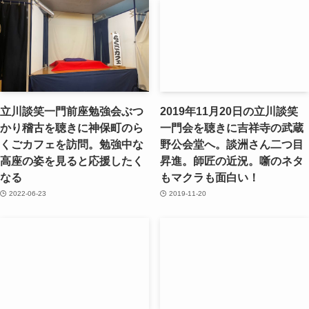
立川談笑一門前座勉強会ぶつ
2019年11月20日の立川談笑
かり稽古を聴きに神保町のら
一門会を聴きに吉祥寺の武蔵
くごカフェを訪問。勉強中な
野公会堂へ。談洲さん二つ目
高座の姿を見ると応援したく
昇進。師匠の近況。噺のネタ
なる
もマクラも面白い！
2022-06-23
2019-11-20