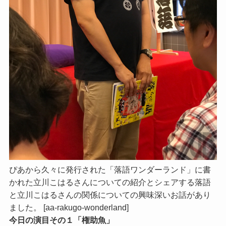
ぴあから久々に発行された「落語ワンダーランド」に書
かれた立川こはるさんについての紹介とシェアする落語
と立川こはるさんの関係についての興味深いお話があり
ました。 [aa-rakugo-wonderland]
今日の演目その１「権助魚」