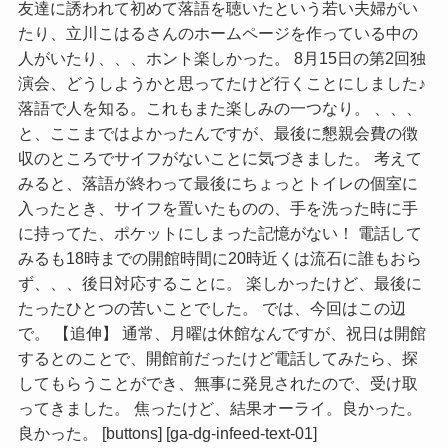
友達に誘われて初めて落語を聴いたという若い夫婦がい
たり、立川こはるさんのホームページを作っている中の
人がいたり、、、ホント楽しかった。 8月15日の第2回独
演会、どうしようかと思ってたけど行くことにしました♪
落語で人を知る。これもまた楽しみの一つなり。 、、、
と、ここまではよかったんですが、最後に懇親会費の徴
収のところでサイフがないことに気づきました。 考えて
みると、落語が終わって最後にちょっとトイレの個室に
入ったとき、サイフを置いたものの、手を洗った時に手
に持ってた、ポケットにしまった記憶がない！ 電話して
みるも18時までの開館時間に20時近くは流石に誰もおら
ず、、、後日対応することに。 楽しかったけど、最後に
たったひとつの苦いことでした。 では、今回はこの辺
で。 【追伸】 通常、月曜は休館なんですが、祝日は開館
するとのことで、開館前だったけど電話してみたら、探
してもらうことができ、無事に発見されたので、受け取
ってきました。 焦ったけど、結果オーライ。良かった。
良かった。 [buttons] [ga-dg-infeed-text-01]