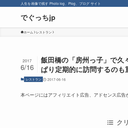
人生を画像で残す Photo log、Plog、プログ サイト
でぐっちjp
ホーム
レストラン
飯田橋の「房州っ子」で久
2017
6/16
ぱり定期的に訪問するのも
レストラン
2017-06-16
本ページにはアフィリエイト広告、アドセンス広告
ク