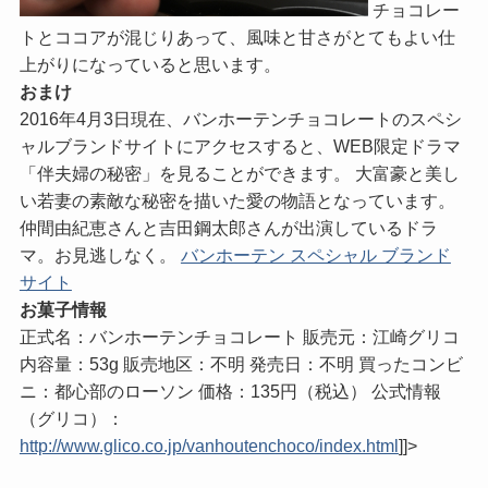
チョコレー
トとココアが混じりあって、風味と甘さがとてもよい仕
上がりになっていると思います。
おまけ
2016年4月3日現在、バンホーテンチョコレートのスペシ
ャルブランドサイトにアクセスすると、WEB限定ドラマ
「伴夫婦の秘密」を見ることができます。 大富豪と美し
い若妻の素敵な秘密を描いた愛の物語となっています。
仲間由紀恵さんと吉田鋼太郎さんが出演しているドラ
マ。お見逃しなく。
バンホーテン スペシャル ブランド
サイト
お菓子情報
正式名：バンホーテンチョコレート 販売元：江崎グリコ
内容量：53g 販売地区：不明 発売日：不明 買ったコンビ
ニ：都心部のローソン 価格：135円（税込） 公式情報
（グリコ）：
http://www.glico.co.jp/vanhoutenchoco/index.html
]]>