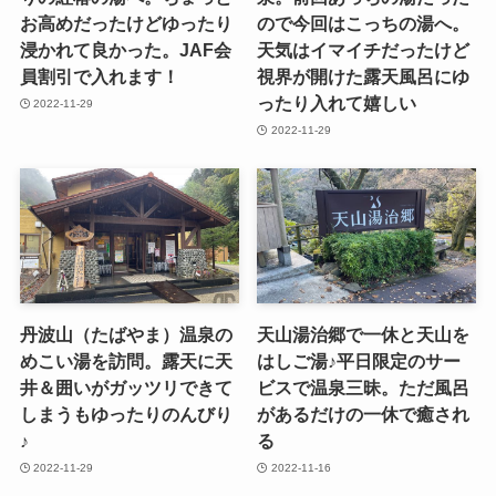
お高めだったけどゆったり
ので今回はこっちの湯へ。
浸かれて良かった。JAF会
天気はイマイチだったけど
員割引で入れます！
視界が開けた露天風呂にゆ
ったり入れて嬉しい
2022-11-29
2022-11-29
丹波山（たばやま）温泉の
天山湯治郷で一休と天山を
めこい湯を訪問。露天に天
はしご湯♪平日限定のサー
井＆囲いがガッツリできて
ビスで温泉三昧。ただ風呂
しまうもゆったりのんびり
があるだけの一休で癒され
♪
る
2022-11-29
2022-11-16