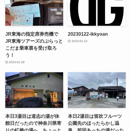
JR東海の指定席券売機で
20230122-ikkyoan
JR東海ツアーズのぷらっと
2023-01-22
こだま乗車票を受け取ろ
う！
2023-01-29
本日3湯目は道志の湯が休
本日2湯目は笛吹フルーツ
館日だったので神奈川県寄
公園先のほったらかし温
りの紅椿の湯へ。ちょっと
泉。前回あっちの湯だった