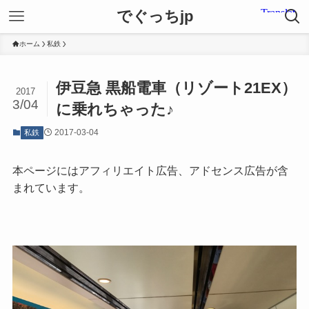
でぐっちjp
ホーム
私鉄
伊豆急 黒船電車（リゾート21EX）
2017
3/04
に乗れちゃった♪
2017-03-04
私鉄
本ページにはアフィリエイト広告、アドセンス広告が含
まれています。