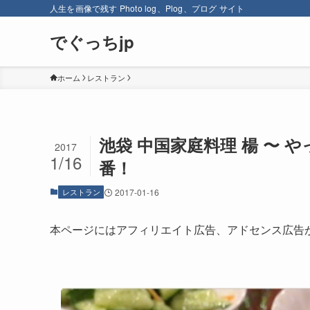
人生を画像で残す Photo log、Plog、プログ サイト
でぐっちjp
ホーム
レストラン
池袋 中国家庭料理 楊 〜
2017
1/16
番！
レストラン
2017-01-16
本ページにはアフィリエイト広告、アドセンス広告