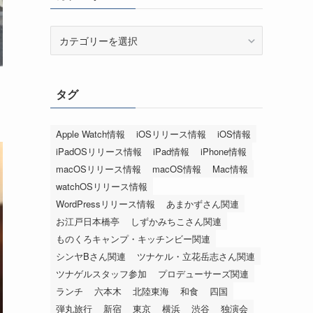
カ
テ
ゴ
リ
タグ
ー
Apple Watch情報
iOSリリース情報
iOS情報
iPadOSリリース情報
iPad情報
iPhone情報
macOSリリース情報
macOS情報
Mac情報
watchOSリリース情報
WordPressリリース情報
あまかずさん関連
お江戸日本橋亭
しずかみちこさん関連
ものくろキャンプ・キッチンビー関連
シンヤBさん関連
ツナケル・立花岳志さん関連
ツナゲルスタッフ参加
プロデューサーズ関連
ランチ
六本木
北陸東海
和食
四国
弾丸旅行
新宿
東京
横浜
渋谷
独演会