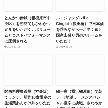
とんかつ赤城（相模原市中
ル・ジャングレ/Le
央区）を初訪問しひれかつ
Ginglet（飯田橋）で日本酒
定食をいただく。ボリュー
を呑みながら一足早く鍋と
ムとコストパフォーマンス
国産山盛り貝のスチームを
に圧倒される
いただく
2019-11-16
2019-11-12
関西料理鳥茶屋（神楽坂）
鶴一家（横浜鶴屋町）で朝
でランチ。新作10食限定の
ラー♪地獄ラーメンスペシ
生湯葉あんかけ丼をいただ
ャル激辛に挑戦。さわやか