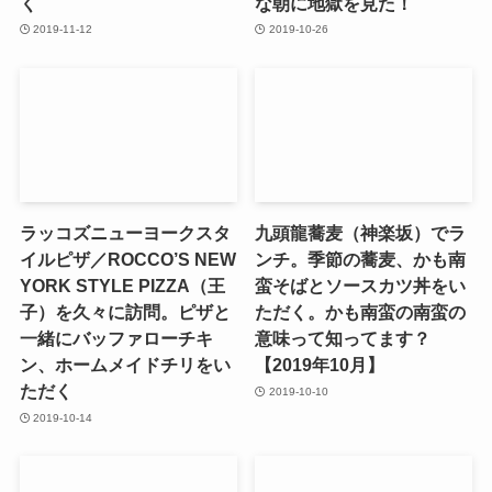
く
な朝に地獄を見た！
2019-11-12
2019-10-26
ラッコズニューヨークスタ
九頭龍蕎麦（神楽坂）でラ
イルピザ／ROCCO’S NEW
ンチ。季節の蕎麦、かも南
YORK STYLE PIZZA（王
蛮そばとソースカツ丼をい
子）を久々に訪問。ピザと
ただく。かも南蛮の南蛮の
一緒にバッファローチキ
意味って知ってます？
ン、ホームメイドチリをい
【2019年10月】
ただく
2019-10-10
2019-10-14