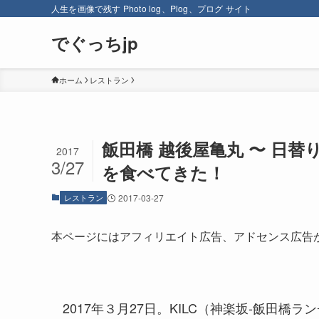
人生を画像で残す Photo log、Plog、プログ サイト
でぐっちjp
ホーム
レストラン
飯田橋 越後屋亀丸 〜 日
2017
3/27
を食べてきた！
レストラン
2017-03-27
本ページにはアフィリエイト広告、アドセンス広告
2017年３月27日。KILC（神楽坂-飯田