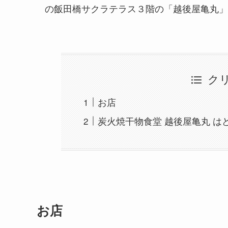
の飯田橋サクラテラス３階の「越後屋亀丸」
ク
お店
炭火焼干物食堂 越後屋亀丸 は
お店