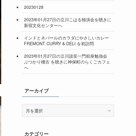
20230128
2023年01月27日の立川こはる独演会を聴きに
新宿文化センターへ
インドとネパールのカラダにやさしいカレー
FREMONT CURRY & DELI を初訪問
2023年01月27日の立川談笑一門前座勉強会
ぶつかり稽古 を聴きに神保町のらくごカフェ
へ
アーカイブ
ア
ー
カ
イ
カテゴリー
ブ