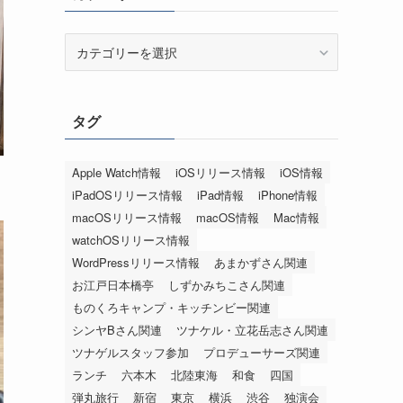
カ
テ
ゴ
リ
タグ
ー
Apple Watch情報
iOSリリース情報
iOS情報
iPadOSリリース情報
iPad情報
iPhone情報
macOSリリース情報
macOS情報
Mac情報
watchOSリリース情報
WordPressリリース情報
あまかずさん関連
お江戸日本橋亭
しずかみちこさん関連
ものくろキャンプ・キッチンビー関連
シンヤBさん関連
ツナケル・立花岳志さん関連
ツナゲルスタッフ参加
プロデューサーズ関連
ランチ
六本木
北陸東海
和食
四国
弾丸旅行
新宿
東京
横浜
渋谷
独演会