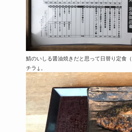
鯖のいしる醤油焼きだと思って日替り定食（
チラ↓。