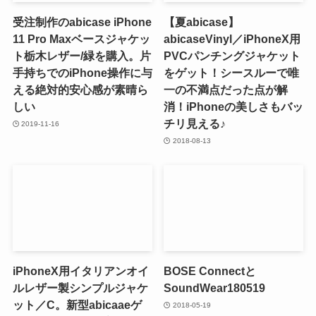
受注制作のabicase iPhone
【夏abicase】
11 Pro Maxベースジャケッ
abicaseVinyl／iPhoneX用
ト栃木レザー/緑を購入。片
PVCパンチングジャケット
手持ちでのiPhone操作に与
をゲット！シースルーで唯
える絶対的安心感が素晴ら
一の不満点だった点が解
しい
消！iPhoneの美しさもバッ
チリ見える♪
2019-11-16
2018-08-13
iPhoneX用イタリアンオイ
BOSE Connectと
ルレザー製シンプルジャケ
SoundWear180519
ット／C。新型abicaaeゲ
2018-05-19