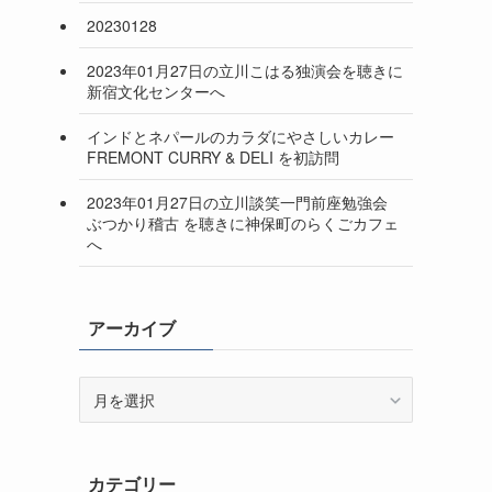
20230128
2023年01月27日の立川こはる独演会を聴きに
新宿文化センターへ
インドとネパールのカラダにやさしいカレー
FREMONT CURRY & DELI を初訪問
2023年01月27日の立川談笑一門前座勉強会
ぶつかり稽古 を聴きに神保町のらくごカフェ
へ
アーカイブ
ア
ー
カ
イ
カテゴリー
ブ