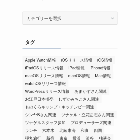
カ
テ
ゴ
リ
タグ
ー
Apple Watch情報
iOSリリース情報
iOS情報
iPadOSリリース情報
iPad情報
iPhone情報
macOSリリース情報
macOS情報
Mac情報
watchOSリリース情報
WordPressリリース情報
あまかずさん関連
お江戸日本橋亭
しずかみちこさん関連
ものくろキャンプ・キッチンビー関連
シンヤBさん関連
ツナケル・立花岳志さん関連
ツナゲルスタッフ参加
プロデューサーズ関連
ランチ
六本木
北陸東海
和食
四国
弾丸旅行
新宿
東京
横浜
渋谷
独演会