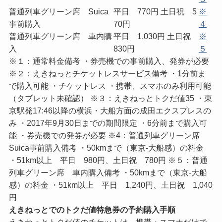
普通列車グリーン席 Suica
平日 770円 土日祝 5
※
事前購入
70円
４
普通列車グリーン席 車内購
平日 1,030円 土日祝
※
入
830円
５
※１：通常料金備考 ・券売機での事前購入、発券が必要
※２：えきねっとチケットレスサービス備考 ・1分前ま
で購入可能 ・チケットレス ・携帯、スマホのみ利用可能
（タブレット未確認）
※３：えきねっとトクだ値35 ・東
京駅発17:46以降の横浜・大船方面の成田エクスプレスの
み ・2017年9月30日までの期間限定 ・6分前まで購入可
能 ・券売機での発券が必要
※4：普通列車グリーン席
Suica事前購入備考 ・50kmまで（東京-大船感）の料金
・51km以上 平日 980円、土日祝 780円
※５：普通
列車グリーン席 車内購入備考 ・50kmまで（東京-大船
感）の料金 ・51km以上 平日 1,240円、土日祝 1,040
円
えきねっとでのトクだ値特急券の予約購入手順
えきねっとトクだ値のチケットは、携帯・スマホだけで