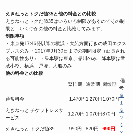
えきねっとトクだ値35と他の料金との比較
えきねっとトクだ値35はいろいろ制限があるのでその制
限と、いくつかの他の料金と比較してみます。
制限事項
・東京発17:46発以降の横浜・大船方面行きの成田エクス
プレスのみ ・2017年9月30日までの期間限定（延長され
る可能性あり） ・乗車駅は東京、品川のみ、降車駅は武
蔵小杉、横浜、戸塚、大船のみ
他の料金との比較
備
繁忙期
通常期
閑散期
考
※
通常料金
1,470円
1,270円
1,070円
１
えきねっと チケットレスサ
※
1,270円
1,070円
870円
ービス
２
※
えきねっと トクだ値35
950円
820円
690円
３