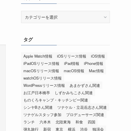
カ
テ
ゴ
リ
タグ
ー
Apple Watch情報
iOSリリース情報
iOS情報
iPadOSリリース情報
iPad情報
iPhone情報
macOSリリース情報
macOS情報
Mac情報
watchOSリリース情報
WordPressリリース情報
あまかずさん関連
お江戸日本橋亭
しずかみちこさん関連
ものくろキャンプ・キッチンビー関連
シンヤBさん関連
ツナケル・立花岳志さん関連
ツナゲルスタッフ参加
プロデューサーズ関連
ランチ
六本木
北陸東海
和食
四国
弾丸旅行
新宿
東京
横浜
渋谷
独演会