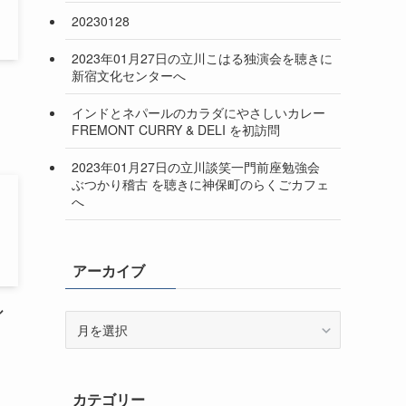
20230128
2023年01月27日の立川こはる独演会を聴きに
新宿文化センターへ
インドとネパールのカラダにやさしいカレー
FREMONT CURRY & DELI を初訪問
2023年01月27日の立川談笑一門前座勉強会
ぶつかり稽古 を聴きに神保町のらくごカフェ
へ
アーカイブ
ル
ア
ー
カ
イ
カテゴリー
ブ