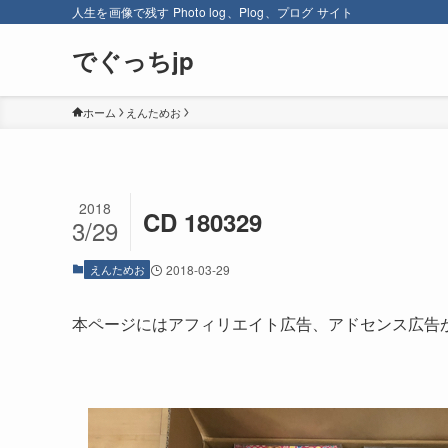
人生を画像で残す Photo log、Plog、プログ サイト
でぐっちjp
ホーム
えんためお
2018
CD 180329
3/29
えんためお
2018-03-29
本ページにはアフィリエイト広告、アドセンス広告