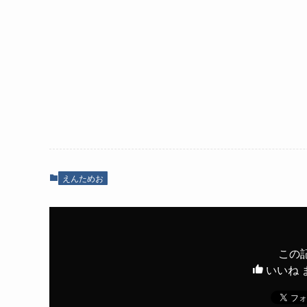
えんためお
この
いいね 