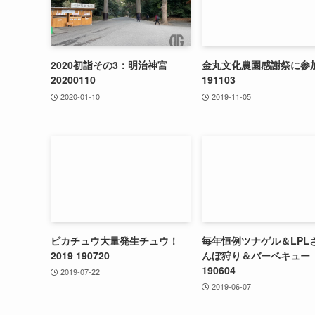
2020初詣その3：明治神宮
金丸文化農園感謝祭に参
20200110
191103
2020-01-10
2019-11-05
ピカチュウ大量発生チュウ！
毎年恒例ツナゲル＆LPL
2019 190720
んぼ狩り＆バーベキュー
190604
2019-07-22
2019-06-07