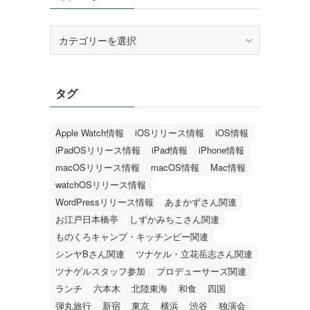
カ
テ
ゴ
リ
タグ
ー
Apple Watch情報
iOSリリース情報
iOS情報
iPadOSリリース情報
iPad情報
iPhone情報
macOSリリース情報
macOS情報
Mac情報
watchOSリリース情報
WordPressリリース情報
あまかずさん関連
お江戸日本橋亭
しずかみちこさん関連
ものくろキャンプ・キッチンビー関連
シンヤBさん関連
ツナケル・立花岳志さん関連
ツナゲルスタッフ参加
プロデューサーズ関連
ランチ
六本木
北陸東海
和食
四国
弾丸旅行
新宿
東京
横浜
渋谷
独演会