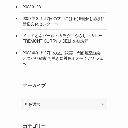
20230128
2023年01月27日の立川こはる独演会を聴きに
新宿文化センターへ
インドとネパールのカラダにやさしいカレー
FREMONT CURRY & DELI を初訪問
2023年01月27日の立川談笑一門前座勉強会
ぶつかり稽古 を聴きに神保町のらくごカフェ
へ
アーカイブ
ア
ー
カ
イ
カテゴリー
ブ