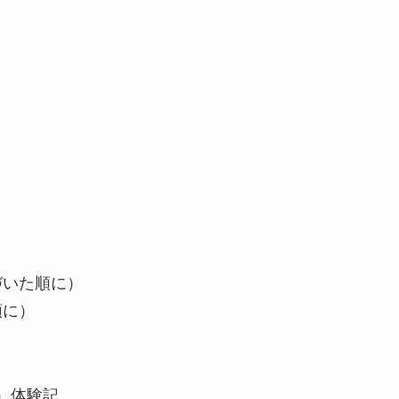
づいた順に）
順に）
蠣）体験記