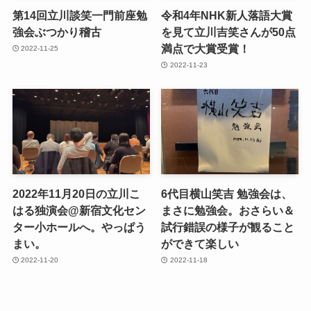
第14回立川談笑一門前座勉
令和4年NHK新人落語大賞
強会ぶつかり稽古
を見て立川吉笑さんが50点
満点で大賞受賞！
2022-11-25
2022-11-23
2022年11月20日の立川こ
6代目横山笑吉 勉強会は、
はる独演会@新宿文化セン
まさに勉強会。おさらい＆
ター小ホールへ。やっぱう
試行錯誤の様子が観ること
まい。
ができて楽しい
2022-11-20
2022-11-18