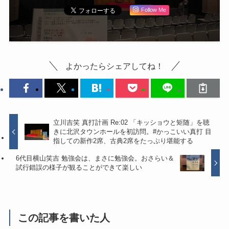
Follow Me
よかったらシェアしてね！
立川吉笑 真打計画 Re:02 「キッショウと矩随」を聴
きに北沢タウンホールを初訪問。#かっこいい真打 目
指しての新作2席、古典2席をたっぷり堪能する
6代目横山笑吉 勉強会は、まさに勉強会。おさらい＆
試行錯誤の様子が観ることができて楽しい
この記事を書いた人