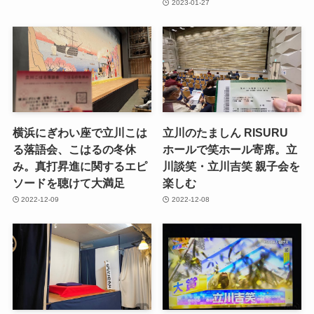
2023-01-27
横浜にぎわい座で立川こは
立川のたましん RISURU
る落語会、こはるの冬休
ホールで笑ホール寄席。立
み。真打昇進に関するエピ
川談笑・立川吉笑 親子会を
ソードを聴けて大満足
楽しむ
2022-12-09
2022-12-08