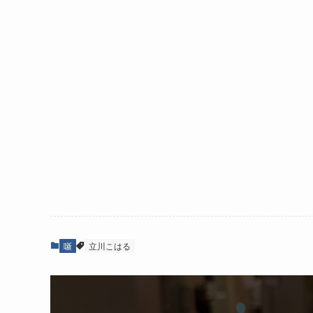
噺
立川こはる