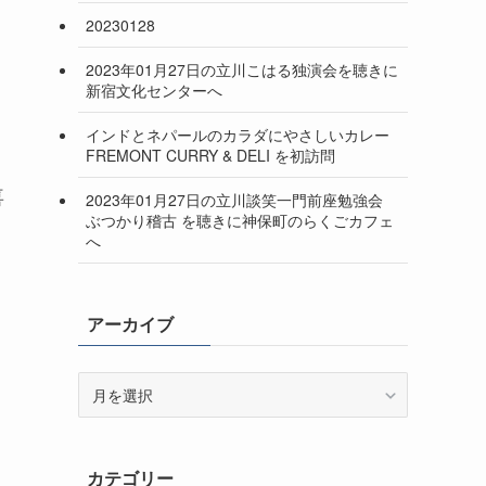
20230128
2023年01月27日の立川こはる独演会を聴きに
新宿文化センターへ
インドとネパールのカラダにやさしいカレー
FREMONT CURRY & DELI を初訪問
喜
2023年01月27日の立川談笑一門前座勉強会
ぶつかり稽古 を聴きに神保町のらくごカフェ
へ
アーカイブ
ア
ー
カ
イ
カテゴリー
ブ