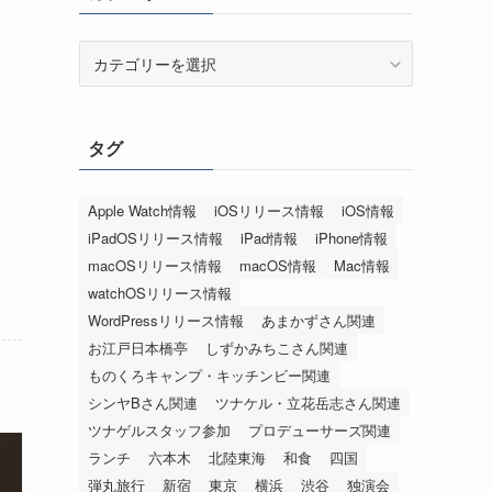
カ
テ
ゴ
リ
タグ
ー
Apple Watch情報
iOSリリース情報
iOS情報
iPadOSリリース情報
iPad情報
iPhone情報
macOSリリース情報
macOS情報
Mac情報
watchOSリリース情報
WordPressリリース情報
あまかずさん関連
お江戸日本橋亭
しずかみちこさん関連
ものくろキャンプ・キッチンビー関連
シンヤBさん関連
ツナケル・立花岳志さん関連
ツナゲルスタッフ参加
プロデューサーズ関連
ランチ
六本木
北陸東海
和食
四国
弾丸旅行
新宿
東京
横浜
渋谷
独演会