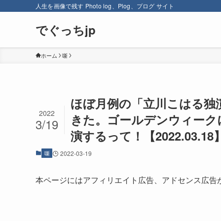
人生を画像で残す Photo log、Plog、プログ サイト
でぐっちjp
ホーム
噺
ほぼ月例の「立川こはる独
2022
きた。ゴールデンウィーク
3/19
演するって！【2022.03
噺
2022-03-19
本ページにはアフィリエイト広告、アドセンス広告