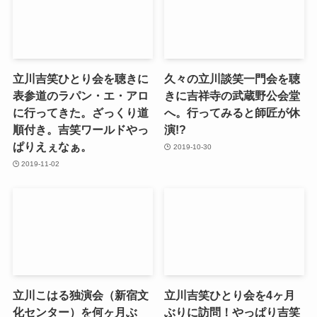
立川吉笑ひとり会を聴きに
久々の立川談笑一門会を聴
表参道のラパン・エ・アロ
きに吉祥寺の武蔵野公会堂
に行ってきた。ざっくり道
へ。行ってみると師匠が休
順付き。吉笑ワールドやっ
演!?
ぱりえぇなぁ。
2019-10-30
2019-11-02
立川こはる独演会（新宿文
立川吉笑ひとり会を4ヶ月
化センター）を何ヶ月ぶ
ぶりに訪問！やっぱり吉笑