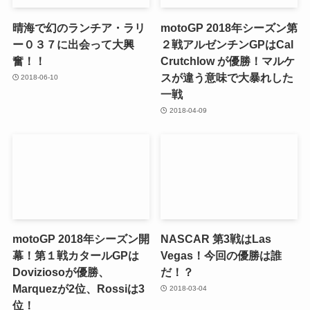
晴海で幻のランチア・ラリ
motoGP 2018年シーズン第
ー０３７に出会って大興
２戦アルゼンチンGPはCal
奮！！
Crutchlow が優勝！マルケ
スが違う意味で大暴れした
2018-06-10
一戦
2018-04-09
motoGP 2018年シーズン開
NASCAR 第3戦はLas
幕！第１戦カタールGPは
Vegas！今回の優勝は誰
Doviziosoが優勝、
だ！？
Marquezが2位、Rossiは3
2018-03-04
位！