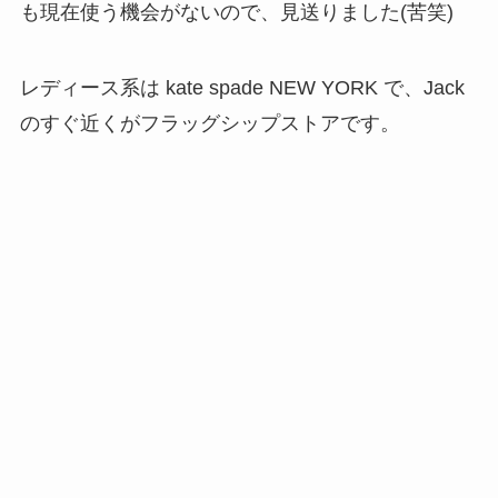
んど革製品のものだけで、なんかちょっと違う
な…と違和感を感じました。
ランチの声かかるかな。と思っていたのですが、
仕事が忙しいようで連絡がなかったので、また、
ミッドタウンに戻って、個人的に好きなラーメン
屋、TABATA RAMENへ。
ここのチャーハンが好きなんですよねー。