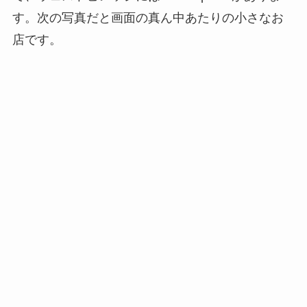
す。次の写真だと画面の真ん中あたりの小さなお
店です。
11時オープンと同時に入って店内を眺めると、新
作で、待ちに待ってたストレートの財布と、今ま
でになかったマネークリップ付きカードホルダー
があったので、15分ぐらい悩んだ結果、自分への
お土産に両方購入しました(^_^;;