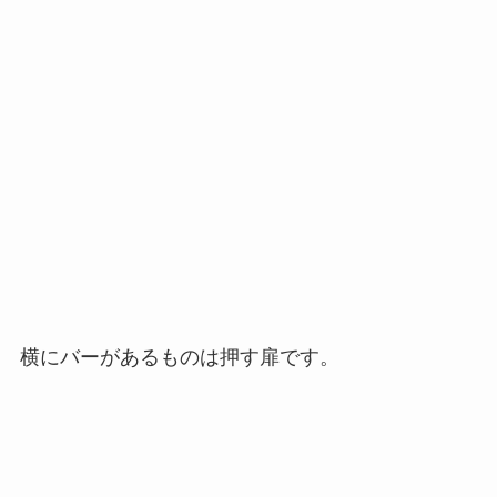
5時の待ち合わせだったので、集合場所に行った
ら、予定してなかった元同僚たちが一杯やりまし
ょー。と集まっていたので、バーでビールで乾杯♪
全然、予定していなかったんですけど、昔話、現
在の話、これからの話しと簡単ですがさせてもら
って、やっぱ良い職場だったなぁ。と思いまし
た。
その後、元々予定していた同僚と2人で予約してい
た HotPot（火鍋）のお店へ。