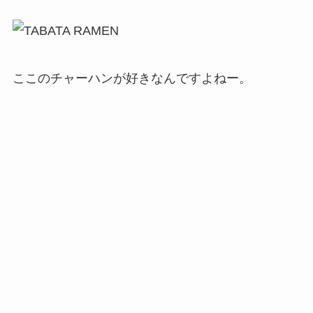
日本で主流のスライド式の自動ドアなんてほとん
どありません。
自動の開閉扉はありますが…
で、PUSH、PULLと書いてあれば、押す、引くで
いいんですが、書いてないものも多いです。
このとき、ほとんどの扉は縦にバーがあるか、横
にバーがあります。
縦にバーがあるものは引く扉です。