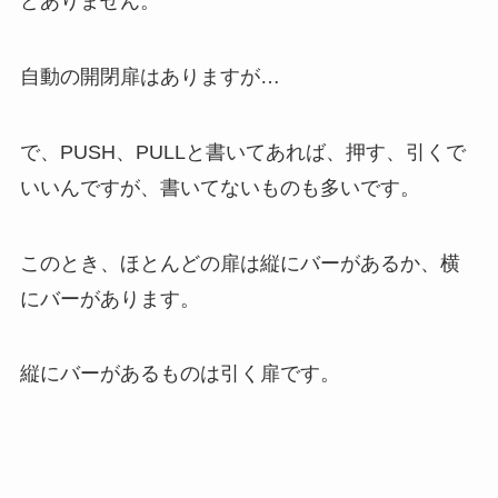
40th Streetの7 Ave.と 8 Ave.の間には MUJI があり
ます。
まんま日本のものを輸入しているため、値段は倍
です(^_^;;
疲れもあるのか、時差なのか、ものすごい睡魔が
襲ってきたので、ホテルに戻って1時半〜4時半ま
で昼寝をしました。
年季の入ったホテルのエレベーター