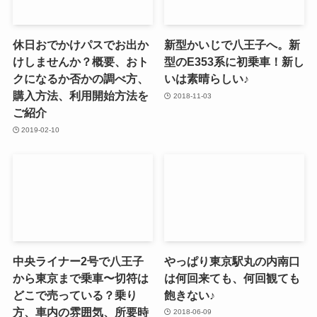
休日おでかけパスでお出か
新型かいじで八王子へ。新
けしませんか？概要、おト
型のE353系に初乗車！新し
クになるか否かの調べ方、
いは素晴らしい♪
購入方法、利用開始方法を
2018-11-03
ご紹介
2019-02-10
中央ライナー2号で八王子
やっぱり東京駅丸の内南口
から東京まで乗車〜切符は
は何回来ても、何回観ても
どこで売っている？乗り
飽きない♪
方、車内の雰囲気、所要時
2018-06-09