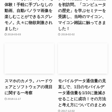
体験！手軽に手ブレなしの
を初訪問。「コンピュータ
動画、自動パノラマ画像を
の歴史」を学ぶセミナーを
楽しむことができるスグレ
受講し、当時のマイコン、
モノ。久々に物欲刺激され
マイコン雑誌に触ってきま
ました♪
した！
2019-03-03
2019-02-02
スマホのカメラ。ハードウ
モバイルデータ通信量の見
ェアとソフトウェアの境目
直しで、1日のモバイルデ
に関する一考察
ータ通信量を1/10に激減さ
せることに成功！その方法
2018-11-17
と考え方についてのまとめ
2017-12-02