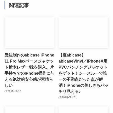
関連記事
受注制作のabicase iPhone
【夏abicase】
11 Pro Maxベースジャケッ
abicaseVinyl／iPhoneX用
ト栃木レザー/緑を購入。片
PVCパンチングジャケット
手持ちでのiPhone操作に与
をゲット！シースルーで唯
える絶対的安心感が素晴ら
一の不満点だった点が解
しい
消！iPhoneの美しさもバッ
チリ見える♪
2019-11-16
2018-08-13