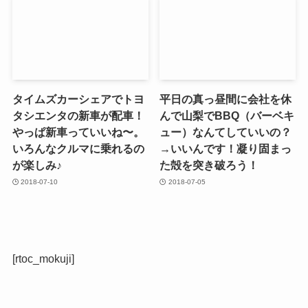
タイムズカーシェアでトヨ
平日の真っ昼間に会社を休
タシエンタの新車が配車！
んで山梨でBBQ（バーベキ
やっぱ新車っていいね〜。
ュー）なんてしていいの？
いろんなクルマに乗れるの
→いいんです！凝り固まっ
が楽しみ♪
た殻を突き破ろう！
2018-07-10
2018-07-05
[rtoc_mokuji]